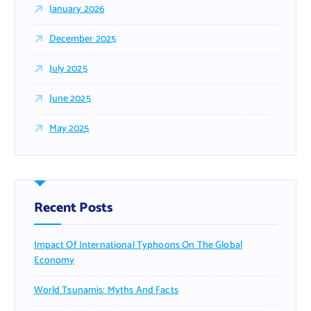
January 2026
December 2025
July 2025
June 2025
May 2025
Recent Posts
Impact Of International Typhoons On The Global
Economy
World Tsunamis: Myths And Facts