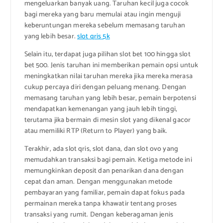
mengeluarkan banyak uang. Taruhan kecil juga cocok
bagi mereka yang baru memulai atau ingin menguji
keberuntungan mereka sebelum memasang taruhan
yang lebih besar.
slot qris 5k
Selain itu, terdapat juga pilihan slot bet 100 hingga slot
bet 500. Jenis taruhan ini memberikan pemain opsi untuk
meningkatkan nilai taruhan mereka jika mereka merasa
cukup percaya diri dengan peluang menang. Dengan
memasang taruhan yang lebih besar, pemain berpotensi
mendapatkan kemenangan yang jauh lebih tinggi,
terutama jika bermain di mesin slot yang dikenal gacor
atau memiliki RTP (Return to Player) yang baik.
Terakhir, ada slot qris, slot dana, dan slot ovo yang
memudahkan transaksi bagi pemain. Ketiga metode ini
memungkinkan deposit dan penarikan dana dengan
cepat dan aman. Dengan menggunakan metode
pembayaran yang familiar, pemain dapat fokus pada
permainan mereka tanpa khawatir tentang proses
transaksi yang rumit. Dengan keberagaman jenis