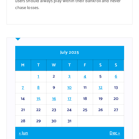
users should always play within their bankroll and never
chase losses.
July 2025
M
T
W
T
F
S
S
1
2
3
4
5
6
7
8
9
10
11
12
13
14
15
16
17
18
19
20
21
22
23
24
25
26
27
28
29
30
31
« Jun
Dec »