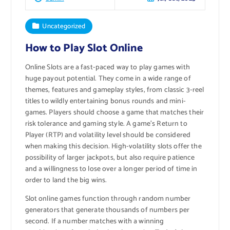
Uncategorized
How to Play Slot Online
Online Slots are a fast-paced way to play games with
huge payout potential. They come in a wide range of
themes, features and gameplay styles, from classic 3-reel
titles to wildly entertaining bonus rounds and mini-
games. Players should choose a game that matches their
risk tolerance and gaming style. A game’s Return to
Player (RTP) and volatility level should be considered
when making this decision. High-volatility slots offer the
possibility of larger jackpots, but also require patience
and a willingness to lose over a longer period of time in
order to land the big wins.
Slot online games function through random number
generators that generate thousands of numbers per
second. If a number matches with a winning