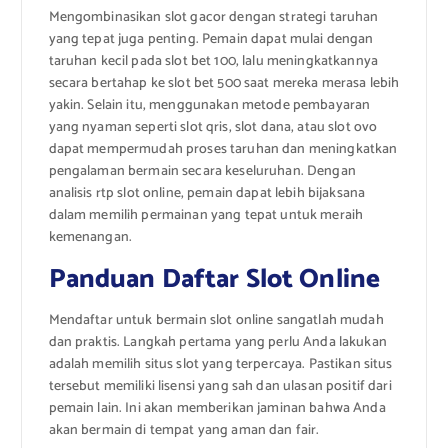
Mengombinasikan slot gacor dengan strategi taruhan
yang tepat juga penting. Pemain dapat mulai dengan
taruhan kecil pada slot bet 100, lalu meningkatkannya
secara bertahap ke slot bet 500 saat mereka merasa lebih
yakin. Selain itu, menggunakan metode pembayaran
yang nyaman seperti slot qris, slot dana, atau slot ovo
dapat mempermudah proses taruhan dan meningkatkan
pengalaman bermain secara keseluruhan. Dengan
analisis rtp slot online, pemain dapat lebih bijaksana
dalam memilih permainan yang tepat untuk meraih
kemenangan.
Panduan Daftar Slot Online
Mendaftar untuk bermain slot online sangatlah mudah
dan praktis. Langkah pertama yang perlu Anda lakukan
adalah memilih situs slot yang terpercaya. Pastikan situs
tersebut memiliki lisensi yang sah dan ulasan positif dari
pemain lain. Ini akan memberikan jaminan bahwa Anda
akan bermain di tempat yang aman dan fair.