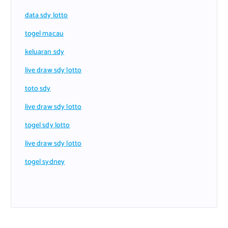
data sdy lotto
togel macau
keluaran sdy
live draw sdy lotto
toto sdy
live draw sdy lotto
togel sdy lotto
live draw sdy lotto
togel sydney