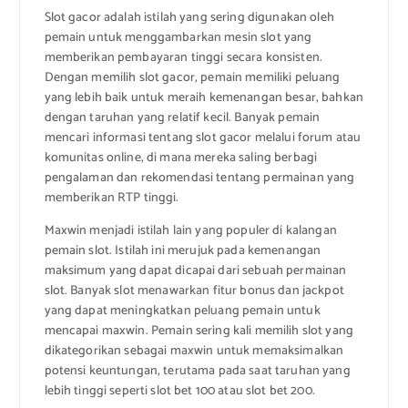
Slot gacor adalah istilah yang sering digunakan oleh
pemain untuk menggambarkan mesin slot yang
memberikan pembayaran tinggi secara konsisten.
Dengan memilih slot gacor, pemain memiliki peluang
yang lebih baik untuk meraih kemenangan besar, bahkan
dengan taruhan yang relatif kecil. Banyak pemain
mencari informasi tentang slot gacor melalui forum atau
komunitas online, di mana mereka saling berbagi
pengalaman dan rekomendasi tentang permainan yang
memberikan RTP tinggi.
Maxwin menjadi istilah lain yang populer di kalangan
pemain slot. Istilah ini merujuk pada kemenangan
maksimum yang dapat dicapai dari sebuah permainan
slot. Banyak slot menawarkan fitur bonus dan jackpot
yang dapat meningkatkan peluang pemain untuk
mencapai maxwin. Pemain sering kali memilih slot yang
dikategorikan sebagai maxwin untuk memaksimalkan
potensi keuntungan, terutama pada saat taruhan yang
lebih tinggi seperti slot bet 100 atau slot bet 200.