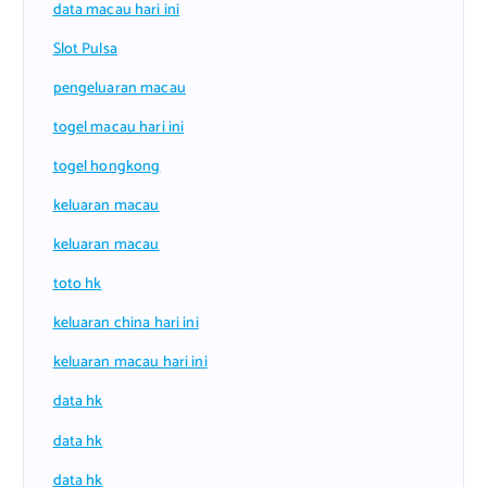
data macau hari ini
Slot Pulsa
pengeluaran macau
togel macau hari ini
togel hongkong
keluaran macau
keluaran macau
toto hk
keluaran china hari ini
keluaran macau hari ini
data hk
data hk
data hk