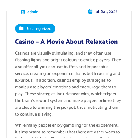
Jul, Sat, 2025
admin
Uncategorized
Casino – A Movie About Relaxation
Casinos are visually stimulating, and they often use
flashing lights and bright colours to entice players. They
also offer all-you-can-eat buffets and impeccable
service, creating an experience that is both exciting and
luxurious. In addition, casinos employ strategies to
manipulate players’ emotions and encourage them to
play. These strategies include near wins, which trigger
the brain’s reward system and make players believe they
are close to winning the jackpot, thus motivating them
to continue playing.
While many people enjoy gambling for the excitement,
it’s important to remember that there are other ways to