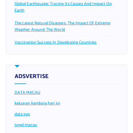
Global Earthquake: Tracing Its Causes And Impact On
Earth
The Latest Natural Disasters: The Impact Of Extreme
Weather Around The World
Vaccination Success In Developing Countries
ADSVERTISE
DATA MACAU
keluaran kamboja hari ini
data sgp
togel macau